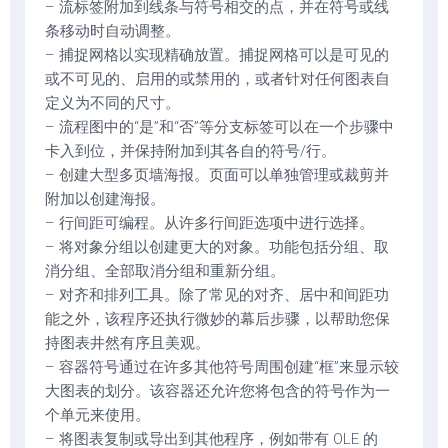
– 流标签附加到线条与符号相交的点，并在符号或线
条移动时自动调整。
– 捕捉网格以实现精确放置。捕捉网格可以是可见的
或不可见的、启用的或禁用的，或者针对任何图表自
定义为不同的尺寸。
– 流程图中的“是”和“否”等分支标签可以在一个步骤中
卡入到位，并保持附加到其各自的符号/行。
– 创建大型多页墙海报。页面可以单独管理或裁剪并
附加以创建海报。
– 行间距可编程。从许多行间距选项中进行选择。
– 将对象分组以创建更大的对象。功能包括分组、取
消分组、全部取消分组和重新分组。
– 对齐和排列工具。除了常见的对齐、居中和间距功
能之外，该程序还执行微妙的幕后步骤，以帮助您保
持图表井然有序且美观。
– 容器符号通过在许多其他符号周围创建“框”来显示较
大图表的划分。该容器还允许您将包含的符号作为一
个单元来使用。
– 将图表复制或导出到其他程序，例如带有 OLE 的