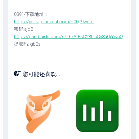
0891-下载地址：
https://jier-vip.lanzoul.com/b00jf9wduf
密码:ajd2
https://pan.baidu.com/s/16xAfEsC23hluGv8uOjYw6Q
提取码: gb2s
您可能还喜欢...