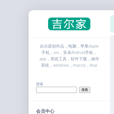
跳
至
内
容
吉尔原创作品，电脑，苹果Apple
手机，ios，安卓Android手机，
app，系统工具，软件下载，操作
系统，windows，macos，linux
搜索
搜索
会员中心