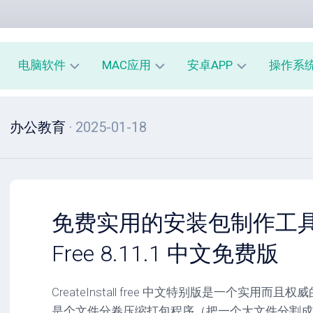
电脑软件
MAC应用
安卓APP
操作系
办
mac
安
window
办公教育
· 2025-01-18
公
办
卓
macOS
教
公
办
育
教
公
linux
育
教
系
育
PE
统
mac
工
工
系
安
免费实用的安装包制作工具 Crea
具
具
统
卓
工
系
Free 8.11.1 中文免费版
影
具
统
音
工
图
mac
具
CreateInstall free 中文特别版是一个实用
像
影
是个文件分卷压缩打包程序（把一个大文件分割成
音
安