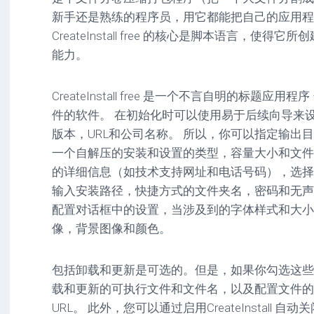
驱
图
卓
新手还是熟练的程序员，用它都能把自己的应用程
动
像
影
CreateInstall free 的核心是脚本语言，使
工
音
具
mac
能力。
图
驱
像
网
动
络
CreateInstall free 是一个不言自明的标题应
工
安
工
具
卓
件的软件。 在初始化时可以使用易于后续向导来
具
驱
版本，URL和公司名称。 所以，你可以指定输出
mac
动
网
网
工
一个自解压的安装和设置的类型，容量大小和文件
站
络
具
的详细信息（如技术支持网址和电话号码），选择
源
工
输入安装路径，快捷方式的文件夹名，密码和无声
码
具
安
卓
配置对话框中的设置，当涉及到的字体样式和大小
网
像，背景图像和颜色。
络
工
具
包括卸载和更新是可选的。但是，如果你勾选这些
载和更新的可执行文件和文件名，以及配置文件的 
URL。 此外，您可以通过启用CreateInstall