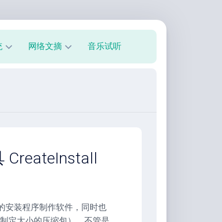
统
网络文摘
音乐试听
s
技
术
教
程
美
文
欣
teInstall
赏
朋
友
圈
而且权威的安装程序制作软件，同时也
制定大小的压缩包），不管是