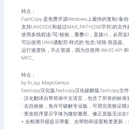
驱
图
卓
动
像
影
特点：
工
音
FastCopy 是免费开源Windows上最快的复制/备
具
mac
图
支持UNICODE和超过MAX_PATH(260字符)的文
驱
像
网
动
使用多线程读/写/校验，重叠IO，直接IO，从而
络
工
安
可以使用 UNIX通配符 样式的 包含/排除 筛选器。
工
具
卓
运行速度快，不占资源，因为仅使用 Win32 API
具
驱
mac
动
MFC。
网
网
工
站
络
具
源
工
特点：
码
具
安
by th_sjy, MagicGenius
卓
fastcopy汉化版,fastcopy汉化破解版,fastcop
网
络
- 汉化翻译自带简体中文语言，包含了所有的标准
工
- 去自效验，免许可破解专业版，可用完美验证模式(P
具
- 更改程序显示字体为微软雅黑、修正原版无法在
+ 去检测升级提示弹窗、去帮助和设置检查更新