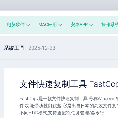
电脑软件
MAC应用
安卓APP
操作系
办
mac
安
window
系统工具
· 2025-12-23
公
办
卓
macOS
教
公
办
育
教
公
linux
育
教
系
育
PE
统
mac
工
工
系
安
文件快速复制工具 FastCopy 
具
具
统
卓
工
系
影
具
统
FastCopy是一款文件快速复制工具.号称Windo
音
工
件.功能强劲,性能优越.它是出自日本的高效文件复
图
mac
具
像
影
不同HDD模式;支持通配符,任务管理/命令行.
音
安