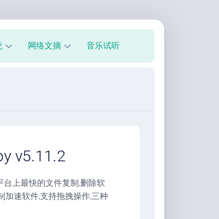
统
网络文摘
音乐试听
s
技
术
教
程
美
文
欣
v5.11.2
赏
朋
ws平台上最快的文件复制,删除软
友
制加速软件,支持拖拽操作,三种
圈