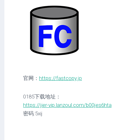
官网：
https://fastcopy.jp
0185下载地址：
https://jier-vip.lanzoul.com/b00jes6hta
密码:5xij