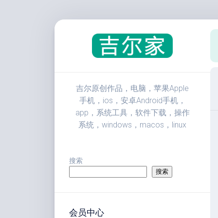
跳
至
内
容
吉尔原创作品，电脑，苹果Apple
手机，ios，安卓Android手机，
app，系统工具，软件下载，操作
系统，windows，macos，linux
搜索
搜索
会员中心