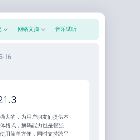
统
网络文摘
音乐试听
s
技
5-16
术
教
程
美
文
欣
1.3
赏
朋
常强大的，为用户朋友们提供本
友
体格式，解码能力也是很强
圈
器使用简单方便，同时支持跨平