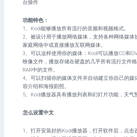
台操作
驱
图
卓
动
像
影
工
音
功能特色：
具
mac
图
1、Kodi能够播放所有流行的音频和视频格式。
驱
像
网
动
2、被设计用于播放网络媒体，支持各种网络媒体
络
工
安
家庭网络中或直接播放互联网媒体。
工
具
卓
3、可以这样使用你的媒体：Kodi可以播放CD和
具
驱
mac
动
映像文件，播放存储在硬盘的几乎所有流行文件格
网
网
工
RAR中的文件。
站
络
具
源
4、可以扫描你的媒体文件并自动建立你自己的媒
工
码
具
安
容介绍和海报剧照。
卓
5、Kodi播放器具有播放列表和幻灯片功能，天
网
络
工
怎么设置中文
具
1、打开安装好的Kodi播放器，打开软件后，点