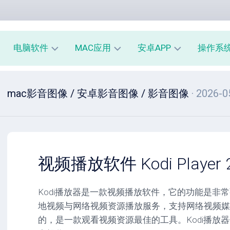
电脑软件
MAC应用
安卓APP
操作系
办
mac
安
window
mac影音图像
/
安卓影音图像
/
影音图像
· 2026-0
公
办
卓
macOS
教
公
办
育
教
公
linux
育
教
系
育
PE
统
mac
工
工
系
安
视频播放软件 Kodi Player 2
具
具
统
卓
工
系
影
具
统
Kodi播放器是一款视频播放软件，它的功能是非
音
工
地视频与网络视频资源播放服务，支持网络视频媒
图
mac
具
像
影
的，是一款观看视频资源最佳的工具。Kodi播放
音
安