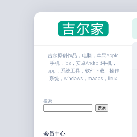
跳
至
内
容
吉尔原创作品，电脑，苹果Apple
手机，ios，安卓Android手机，
app，系统工具，软件下载，操作
系统，windows，macos，linux
搜索
搜索
会员中心