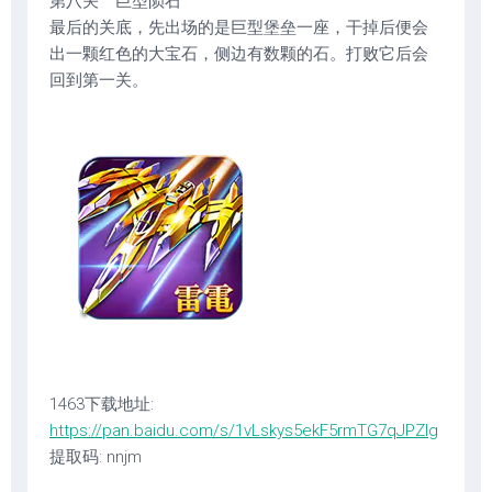
第八关 巨型陨石
最后的关底，先出场的是巨型堡垒一座，干掉后便会
出一颗红色的大宝石，侧边有数颗的石。打败它后会
回到第一关。
1463下载地址:
https://pan.baidu.com/s/1vLskys5ekF5rmTG7qJPZIg
提取码: nnjm