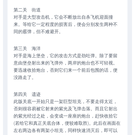
第二关 街道
对手是大型攻击机，它会不断放出自杀飞机迎面撞
来。等给它一定程度的损害后，便会分别发生两种不
同的霰弹，但不难避开。
第三关 海洋
对手是海上堡垒，它的攻击方式是劲吐弹。除了要留
意由堡垒射出来的飞弹外，两岸的炮台也不可轻视。
要迅速收拾炮台，否则它们来一个前后包围的话，便
没路走了。
第四关 遗迹
此版关底一开始只是一架巨型坦克，不要走得太近，
否则很容易被它射来的紫光及飞弹击落。而且它射出
的紫光经过之处，会变成一座座的炮台，赶快收拾它
(若给它和真正关底合体，便较难取胜)。此后在画面在
左右两边各有两架小坦克，同样快速消灭后，即可以