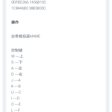
0DFBD266 1456B10C
1C8446B0 38B3B00C
操作
自带模拟器MAME
控制键
W ----上
S ----下
A ----左
D ----右
J ----A
K ----B
U ----C
I ----D
O ----E
L ----F