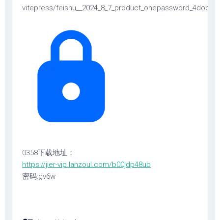
vitepress/feishu__2024_8_7_product_onepassword_4doc
0358下载地址：
https://jier-vip.lanzoul.com/b00jdp48ub
密码:gv6w