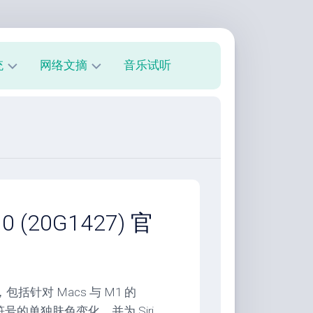
统
网络文摘
音乐试听
s
技
术
教
程
美
文
欣
10 (20G1427) 官
赏
朋
友
圈
支持，包括针对 Macs 与 M1 的
符号的单独肤色变化，并为 Siri