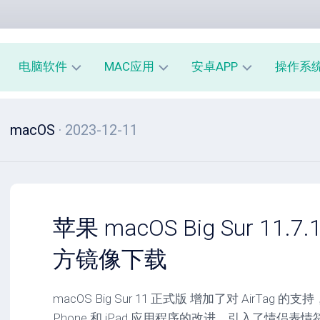
电脑软件
MAC应用
安卓APP
操作系
办
mac
安
window
macOS
· 2023-12-11
公
办
卓
macOS
教
公
办
育
教
公
linux
育
教
系
育
PE
统
mac
工
工
系
安
苹果 macOS Big Sur 11.7.
具
具
统
卓
工
系
方镜像下载
影
具
统
音
工
图
mac
具
macOS Big Sur 11 正式版 增加了对 AirTag 的
像
影
Phone 和 iPad 应用程序的改进，引入了情侣表情
音
安