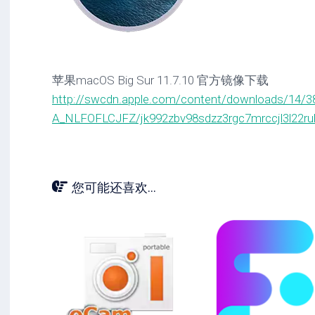
苹果macOS Big Sur 11.7.10 官方镜像下载
http://swcdn.apple.com/content/downloads/14/3
A_NLFOFLCJFZ/jk992zbv98sdzz3rgc7mrccjl3l22ruk1
您可能还喜欢...