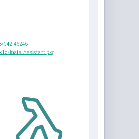
8/042-45246-
c/InstallAssistant.pkg