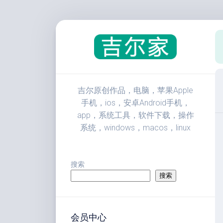
跳
至
内
容
吉尔原创作品，电脑，苹果Apple
手机，ios，安卓Android手机，
app，系统工具，软件下载，操作
系统，windows，macos，linux
搜索
搜索
会员中心