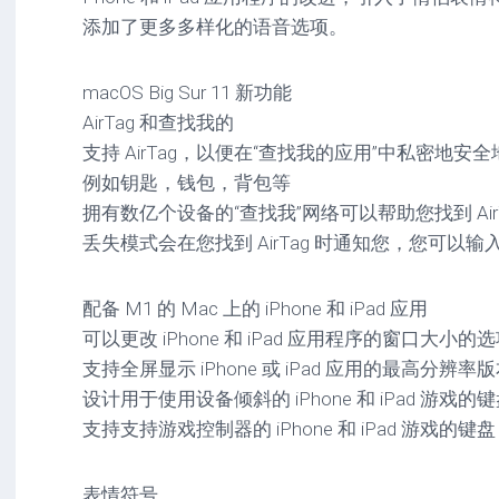
驱
图
卓
添加了更多多样化的语音选项。
动
像
影
工
音
具
mac
图
macOS Big Sur 11 新功能
驱
像
AirTag 和查找我的
网
动
络
支持 AirTag，以便在“查找我的应用”中私密地
工
安
工
具
卓
例如钥匙，钱包，背包等
具
驱
拥有数亿个设备的“查找我”网络可以帮助您找到 Ai
mac
动
网
网
工
丢失模式会在您找到 AirTag 时通知您，您可以
站
络
具
源
工
码
具
安
配备 M1 的 Mac 上的 iPhone 和 iPad 应用
卓
可以更改 iPhone 和 iPad 应用程序的窗口大小的
网
支持全屏显示 iPhone 或 iPad 应用的最高分辨率
络
工
设计用于使用设备倾斜的 iPhone 和 iPad 游戏的
具
支持支持游戏控制器的 iPhone 和 iPad 游戏的
表情符号