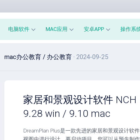
电脑软件
MAC应用
安卓APP
操作系
办
mac
安
window
mac办公教育
/
办公教育
· 2024-09-25
公
办
卓
macOS
教
公
办
育
教
公
linux
育
教
系
育
PE
统
mac
工
工
系
安
家居和景观设计软件 NCH Dre
具
具
统
卓
工
系
9.28 win / 9.10 mac
影
具
统
音
工
图
mac
具
DreamPlan Plus是一款先进的家居和景观设计
像
影
视图中进行设计。要启动项目，您可以从预先制作
音
安