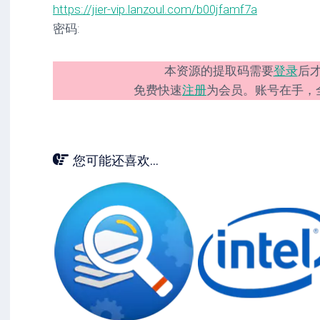
https://jier-vip.lanzoul.com/b00jfamf7a
密码:
本资源的提取码需要
登录
后
免费快速
注册
为会员。账号在手，
您可能还喜欢...