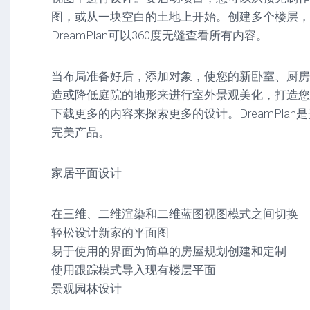
驱
图
卓
图，或从一块空白的土地上开始。创建多个楼层，
动
像
影
DreamPlan可以360度无缝查看所有内容。
工
音
具
mac
图
驱
像
当布局准备好后，添加对象，使您的新卧室、厨房
网
动
络
造或降低庭院的地形来进行室外景观美化，打造您
工
安
工
具
卓
下载更多的内容来探索更多的设计。DreamPla
具
驱
完美产品。
mac
动
网
网
工
站
络
具
家居平面设计
源
工
码
具
安
卓
在三维、二维渲染和二维蓝图视图模式之间切换
网
轻松设计新家的平面图
络
工
易于使用的界面为简单的房屋规划创建和定制
具
使用跟踪模式导入现有楼层平面
景观园林设计