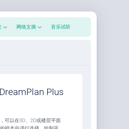
统
网络文摘
音乐试听
s
技
术
教
程
美
文
欣
amPlan Plus
赏
朋
友
圈
软件，可以在3D、2D或楼层平面
的样本中进行选择，绘制蓝