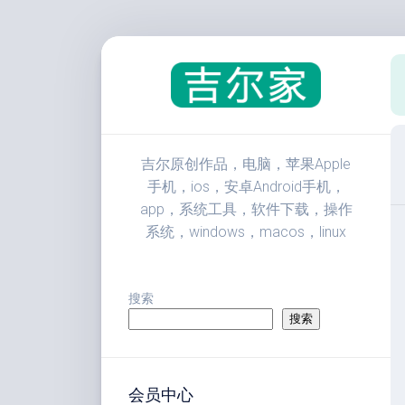
跳
至
内
容
吉尔原创作品，电脑，苹果Apple
手机，ios，安卓Android手机，
app，系统工具，软件下载，操作
系统，windows，macos，linux
搜索
搜索
会员中心