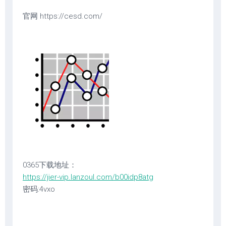
官网 https://cesd.com/
0365下载地址：
https://jier-vip.lanzoul.com/b00idp8atg
密码:4vxo