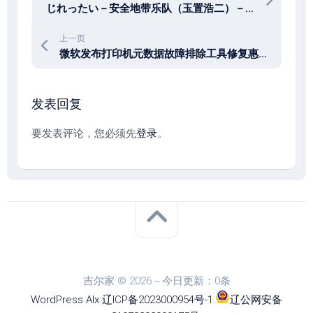
じれったい－安全地带乐队（玉置浩二）－单曲试听 － （全日语歌词）
上一页
微软发布打印机元数据故障排除工具修复惠普打印机问题
发表回复
要发表评论，您必须先
登录
。
吉尔家 © 2026－今日更新：0条
WordPress
Alx
.
辽ICP备2023000954号-1
.
辽公网安备