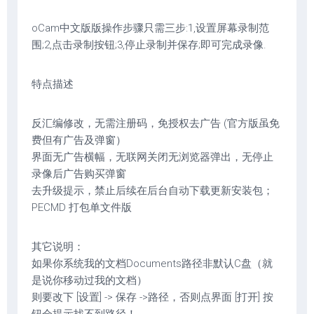
oCam中文版版操作步骤只需三步:1,设置屏幕录制范
围;2,点击录制按钮;3,停止录制并保存;即可完成录像.
特点描述
反汇编修改，无需注册码，免授权去广告 (官方版虽免
费但有广告及弹窗）
界面无广告横幅，无联网关闭无浏览器弹出，无停止
录像后广告购买弹窗
去升级提示，禁止后续在后台自动下载更新安装包；
PECMD 打包单文件版
其它说明：
如果你系统我的文档Documents路径非默认C盘（就
是说你移动过我的文档）
则要改下 [设置] -> 保存 ->路径，否则点界面 [打开] 按