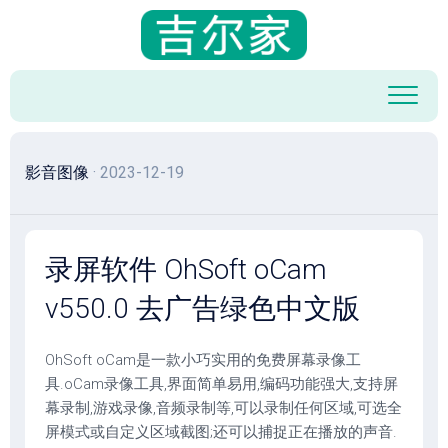
跳
至
内
容
影音图像
· 2023-12-19
录屏软件 OhSoft oCam
v550.0 去广告绿色中文版
OhSoft oCam是一款小巧实用的免费屏幕录像工
具.oCam录像工具,界面简单易用,编码功能强大,支持屏
幕录制,游戏录像,音频录制等,可以录制任何区域,可选全
屏模式或自定义区域截图;还可以捕捉正在播放的声音.