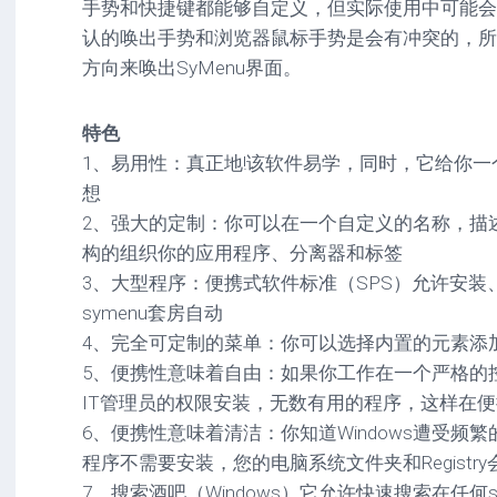
手势和快捷键都能够自定义，但实际使用中可能会
驱
图
卓
认的唤出手势和浏览器鼠标手势是会有冲突的，所
动
像
影
工
音
方向来唤出SyMenu界面。
具
mac
图
驱
像
网
动
特色
络
工
安
1、易用性：真正地!该软件易学，同时，它给你
工
具
卓
想
具
驱
mac
动
2、强大的定制：你可以在一个自定义的名称，描
网
网
工
构的组织你的应用程序、分离器和标签
站
络
具
源
3、大型程序：便携式软件标准（SPS）允许安装
工
码
具
安
symenu套房自动
卓
4、完全可定制的菜单：你可以选择内置的元素添加到
网
5、便携性意味着自由：如果你工作在一个严格的
络
工
IT管理员的权限安装，无数有用的程序，这样在
具
6、便携性意味着清洁：你知道Windows遭受频
程序不需要安装，您的电脑系统文件夹和Registr
7、搜索酒吧（Windows）它允许快速搜索在任何sy