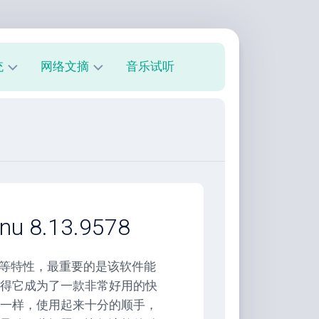
统
网络文摘
音乐试听
s
技
术
教
程
美
文
欣
8.13.9578
赏
朋
界面等特性，最重要的是该软件能
友
得它成为了一款非常好用的快
圈
一样，使用起来十分的顺手，