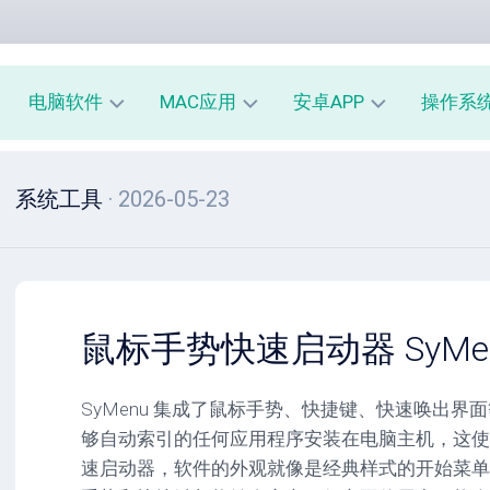
电脑软件
MAC应用
安卓APP
操作系
办
mac
安
window
系统工具
· 2026-05-23
公
办
卓
macOS
教
公
办
育
教
公
linux
育
教
系
育
PE
统
mac
工
工
系
安
鼠标手势快速启动器 SyMenu 
具
具
统
卓
工
系
影
具
统
SyMenu 集成了鼠标手势、快捷键、快速唤出
音
工
够自动索引的任何应用程序安装在电脑主机，这使
图
mac
具
像
影
速启动器，软件的外观就像是经典样式的开始菜单
音
安