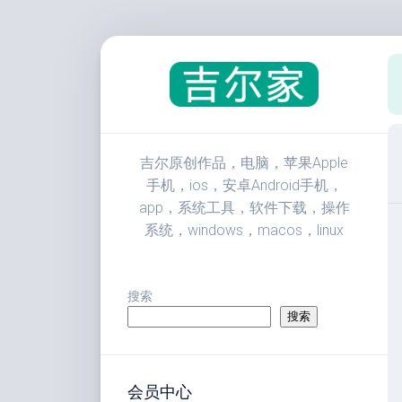
跳
至
内
容
吉尔原创作品，电脑，苹果Apple
手机，ios，安卓Android手机，
app，系统工具，软件下载，操作
系统，windows，macos，linux
搜索
搜索
会员中心