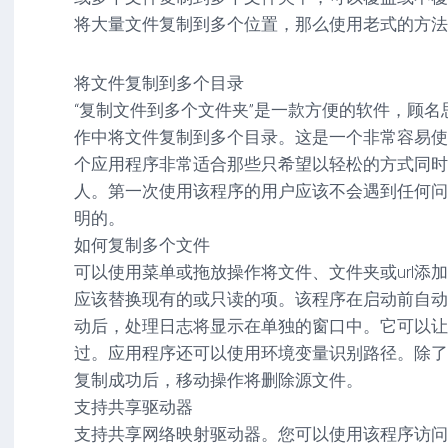
驱
图
卓
将大量文件复制到多个位置，那么使用老式的方法
动
像
影
工
音
具
mac
图
将文件复制到多个目录
驱
像
“复制文件到多个文件夹”是一款方便的软件，顾
网
动
络
作中将文件复制到多个目录。这是一个非常容易使
工
安
工
具
卓
个应用程序非常适合那些只希望以轻松的方式同时
具
驱
人。第一次使用该程序的用户应该不会遇到任何问
mac
动
网
网
工
明的。
站
络
具
如何复制多个文件
源
工
可以使用菜单或拖放操作将文件、文件夹或url添
码
具
安
卓
应该替换现有的或只读的项。该程序在启动前自动
网
动后，处理日志将显示在单独的窗口中。它可以让
络
过。应用程序还可以使用环境变量识别路径。除了
工
具
复制成功后，移动操作将删除源文件。
支持共享驱动器
支持共享网络映射驱动器。您可以使用该程序访问