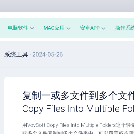
电脑软件
MAC应用
安卓APP
操作系
办
mac
安
window
系统工具
· 2024-05-26
公
办
卓
macOS
教
公
办
育
教
公
linux
育
教
系
育
PE
统
mac
工
工
系
安
复制一或多文件到多个文件夹 
具
具
统
卓
工
系
Copy Files Into Multiple Fo
影
具
统
音
工
图
mac
具
用VovSoft Copy Files Into Multiple Fo
像
影
或多个文件复制到多个文件夹中，可以覆盖或不覆
音
安