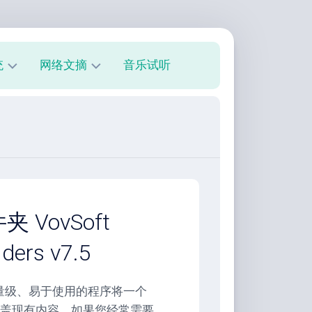
统
网络文摘
音乐试听
s
技
术
教
程
美
文
欣
VovSoft
赏
lders v7.5
朋
友
圈
lders这个轻量级、易于使用的程序将一个
盖现有内容。如果您经常需要