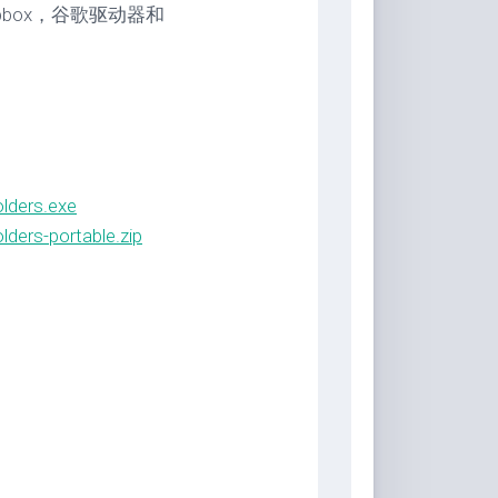
box，谷歌驱动器和
olders.exe
olders-portable.zip