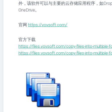
外，该软件可以与主要的云存储应用程序，如Drop
OneDrive。
官网
https://vovsoft.com/
官方下载
https://files.vovsoft.com/copy-files-into-multiple-f
https://files.vovsoft.com/copy-files-into-multiple-f