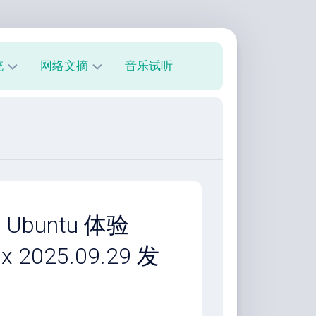
统
网络文摘
音乐试听
s
技
术
教
程
美
文
欣
Ubuntu 体验
赏
nux 2025.09.29 发
朋
友
圈