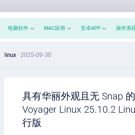
电脑软件
MAC应用
安卓APP
操作系
办
mac
安
window
linux
· 2025-09-30
公
办
卓
macOS
教
公
办
育
教
公
linux
育
教
系
育
PE
统
mac
工
工
系
安
具有华丽外观且无 Snap 的 
具
具
统
卓
工
系
Voyager Linux 25.10.2 Li
影
具
统
音
工
行版
图
mac
具
像
影
音
安