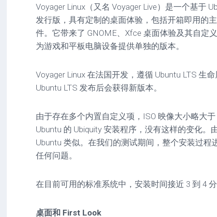
Voyager Linux（又名 Voyager Live）是一个基于 Ubun
驱
图
卓
动
像
影
发行版，具有定制的桌面体验，包括开箱即用的主题、
工
音
件。它带来了 GNOME、Xfce 桌面体验及其自定义功能
具
mac
图
为游戏和平板电脑设备提供单独的版本。
驱
像
网
动
络
工
安
Voyager Linux 在法国开发，遵循 Ubuntu L
工
具
卓
具
驱
Ubuntu LTS 发布后会获得新版本。
mac
动
网
网
工
站
络
具
由于存在多个内置自定义项，ISO 映像大小略大于 3GB+。
源
工
Ubuntu 的 Ubiquity 安装程序，没有这样的变化。由
码
具
安
Ubuntu 类似。在我们的测试期间，整个安装过
卓
网
任何问题。
络
工
具
在目前可用的标准系统中，安装时间接近 3 到 4 
桌面和 First Look