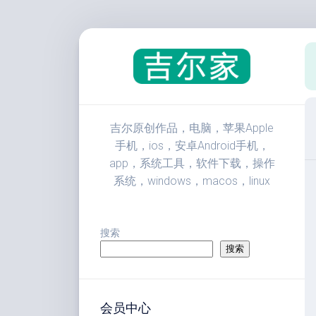
跳
至
内
容
吉尔原创作品，电脑，苹果Apple
手机，ios，安卓Android手机，
app，系统工具，软件下载，操作
系统，windows，macos，linux
搜索
搜索
会员中心