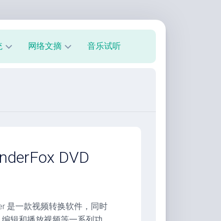
统
网络文摘
音乐试听
s
技
术
教
程
美
文
欣
erFox DVD
赏
朋
友
圈
verter 是一款视频转换软件，同时
、编辑和播放视频等一系列功