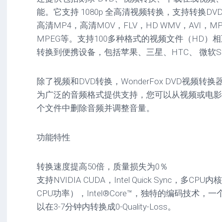
驱
图
卓
能。它支持 1080p 全高清视频转换，支持转换DV
动
像
影
高清MP4，高清MOV，FLV，HD WMV，AVI，M
工
音
具
mac
MPEG等。支持100多种格式的视频文件（HD）
图
驱
像
转换到便携设备，包括苹果、三星、HTC、 微软Su
网
动
络
工
安
工
具
卓
除了视频和DVD转换，WonderFox DVD视频
具
驱
为广泛的音频格式提供支持，您可以从视频或电影
mac
动
网
网
工
个文件中删除音频并调整音量。
站
络
具
源
工
码
具
安
功能特性
卓
网
转换速度提高50倍，质量损失为0％
络
工
支持NVIDIA CUDA，Intel Quick Sync，多
具
CPU功率），Intel®Core™，独特的编码技术，一个1
以在3-7分钟内转换成0-Quality-Loss。