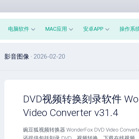
电脑软件
MAC应用
安卓APP
操作系
办
mac
安
window
影音图像
· 2026-02-20
公
办
卓
macOS
教
公
办
育
教
公
linux
育
教
系
育
PE
统
mac
工
工
系
安
DVD视频转换刻录软件 Wond
具
具
统
卓
工
系
Video Converter v31.4
影
具
统
音
工
图
mac
具
豌豆狐视频转换器 WonderFox DVD Video Con
像
影
还提供包括刻录 DVD、视频转换、下载在线视频
音
安