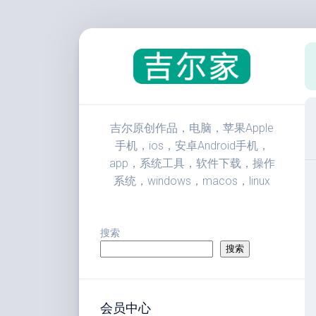
跳
至
内
容
吉尔原创作品，电脑，苹果Apple
手机，ios，安卓Android手机，
app，系统工具，软件下载，操作
系统，windows，macos，linux
搜索
搜索
会员中心